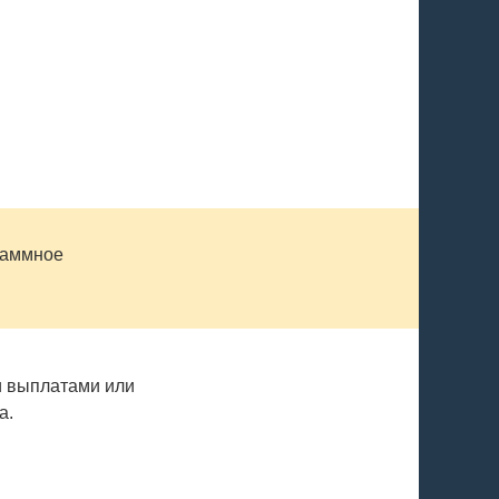
раммное
и выплатами или
а.