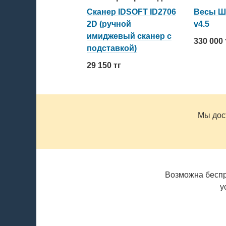
Сканер IDSOFT ID2706
Весы Ш
2D (ручной
v4.5
имиджевый сканер c
330 000 
подставкой)
29 150 тг
Мы дос
Возможна беспр
у