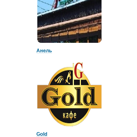
Анель
Gold