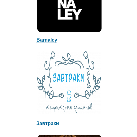
Barnaley
Завтраки