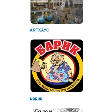
ARTХАУС
Барик