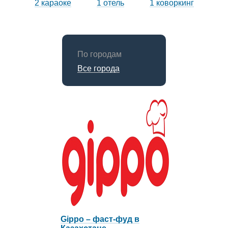
2 караоке
1 отель
1 коворкинг
По городам
Все города
Gippo – фаст-фуд в