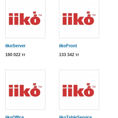
iikoServer
iikoFront
160 022 тг
133 342 тг
iikoOffice
iikoTableService