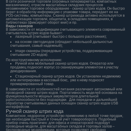
В сети розничной торговли (огромных гипермаркетах, компактных
магазинчиках), отрасли масштабных складских процессов
незаменимое торговое оборудование - сканер штрих кодов. Он быстро
берет в обработку информацию с упаковки товара, передает ее на
POS-системы, компьютеры. Сканер штрихкода активно используется в
автоматизации торговли, общепита, в складских помещениях, в
библиотеках (фиксирует оборот книг) и пр.
Виды сканеров
В зависимости от модификации считывающего элемента современный
считыватель штрих кодов бывает:
лазерный (считывает быстро с большого расстояния);
на основе светодиодов (обладает небольшой дальностью
считывания, самый надежный);
image-сканеры (передовые устройства, поддерживающие
считывание 2D-кодов).
По конструктивному исполнению:
Ручной или мобильный сканер штрих кодов. Оператор или
продавец подносит корпус со сканирующим элементом к участку
декодирования.
Стационарный сканер штрих кодов. Он установлен недвижимо
или интегрирован в кассовый бокс, уже к нему подносят
промаркированный товар.
В зависимости от особенностей питания различают автономный или
проводной сканер штрих кодов. Портативность моделей основана на
функциональности мощных аккумуляторов длительной
работоспособности без подзарядки. Для передачи и дальнейшей
обработки считываемых данных оснащен сканер штрих кодов USB
интерфейсом.
Ручной сканер штрих кода
Компактное, недорогое устройство применимо в любой точке продаж,
где необходим быстрый и точный учет товарооборота. Подобный
прибор очень практичен: для офиса и операторской подойдут
проводные модели, для масштабных складов и торговых залов –
беспроводные модификации, которые позволяют свободно