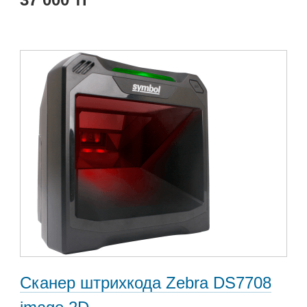
Сканер штрихкода Zebra DS7708