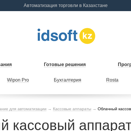
Автоматизация торговли в Казахстане
вания
Готовые решения
Прог
Wipon Pro
Бухгалтерия
Rosta
ние для автоматизации
→
Кассовые аппараты
→
Облачный кассо
й кассовый аппара