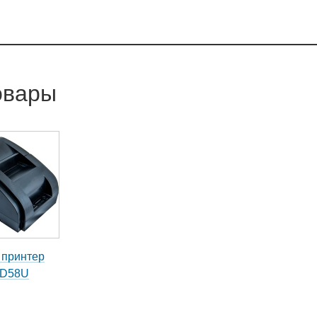
овары
 принтер
ID58U