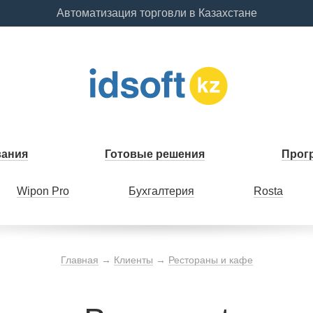
Автоматизация торговли в Казахстане
вания
Готовые решения
Прог
Wipon Pro
Бухгалтерия
Rosta
Главная
→
Клиенты
→
Рестораны и кафе