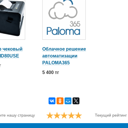
р чековый
Облачное решение
 ID80USE
автоматизации
PALOMA365
г
5 400 тг
ите нашу страницу
Текущий рейтинг